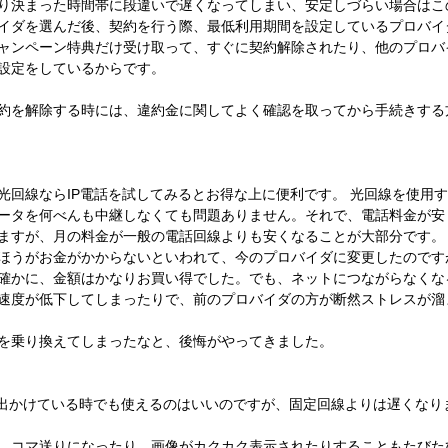
り決まった時間帯に段違いで遅くなってしまい、安定しづらい場合はこ
イダを選んだ後、契約を行う際、最低利用期間を設定しているプロバイ
ャンペーン特典だけ受け取って、すぐに契約解除されたり、他のプロバ
設定をしているからです。
約を解除する時には、違約金に関してよく確認を取ってから手続きする
光回線ならIP電話を試してみるとお得な上に便利です。 光回線を使用
ータを何べんも中継しなくても問題ありません。それで、電話料金が安
ますが、月の料金が一般の電話回線よりも安くなることが大部分です。
ほうがお金がかからないといわれて、今のプロバイダに変更したのです
確かに、金額はかなりお買い得でした。でも、ネットにつながらなくな
速度が低下してしまったりで、前のプロバイダの方が断然ストレスが溜
を乗り換えてしまったなと、後悔がやってきました。
は、出かけている時でも使えるのはいいのですが、固定回線よりは遅くなり
、コマ送りになったり、画像がカクカク表示されたりすることもたびた