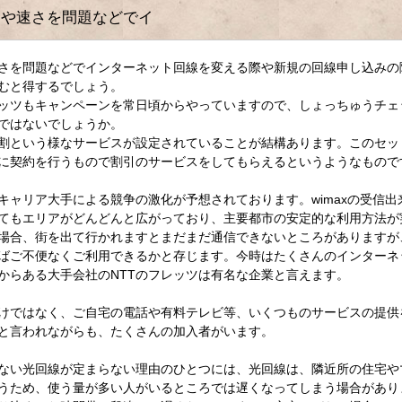
合や速さを問題などでイ
さを問題などでインターネット回線を変える際や新規の回線申し込みの
むと得するでしょう。
ッツもキャンペーンを常日頃からやっていますので、しょっちゅうチェ
ではないでしょうか。
割という様なサービスが設定されていることが結構あります。このセッ
に契約を行うもので割引のサービスをしてもらえるというようなもので
キャリア大手による競争の激化が予想されております。wimaxの受信出
てもエリアがどんどんと広がっており、主要都市の安定的な利用方法が
場合、街を出て行かれますとまだまだ通信できないところがありますが
ばご不便なくご利用できるかと存じます。今時はたくさんのインターネ
からある大手会社のNTTのフレッツは有名な企業と言えます。
けではなく、ご自宅の電話や有料テレビ等、いくつものサービスの提供
と言われながらも、たくさんの加入者がいます。
ない光回線が定まらない理由のひとつには、光回線は、隣近所の住宅や
うため、使う量が多い人がいるところでは遅くなってしまう場合があり