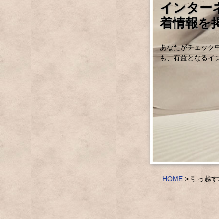
インター
着情報を
あなたがチェック
も、有益となるイ
HOME
> 引っ越