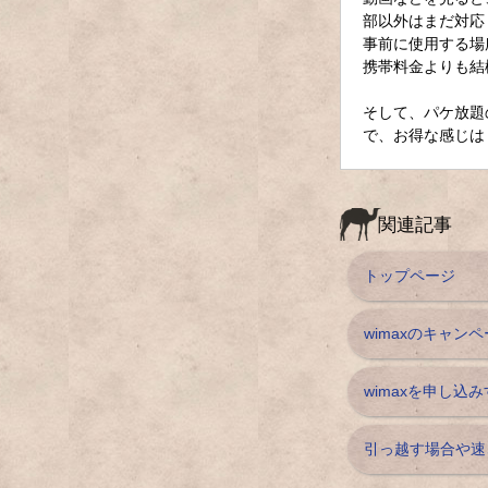
部以外はまだ対応
事前に使用する場
携帯料金よりも結
そして、パケ放題
で、お得な感じは
関連記事
トップページ
wimaxのキャン
wimaxを申し
引っ越す場合や速