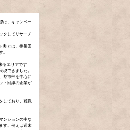
際は、キャンペー
ックしてリサーチ
ト割とは、携帯回
す。
来るエリアです
実現できました。
、都市部を中心に
ット回線の企業が
をしており、難戦
マンションの中な
ます。例えば週末