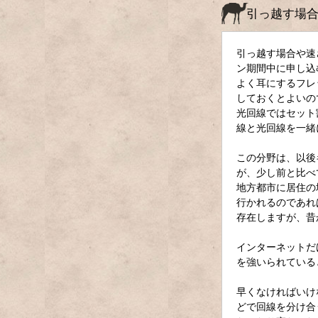
引っ越す場
引っ越す場合や速
ン期間中に申し込
よく耳にするフレ
しておくとよいの
光回線ではセット
線と光回線を一緒
この分野は、以後
が、少し前と比べ
地方都市に居住の
行かれるのであれ
存在しますが、昔
インターネットだ
を強いられている
早くなければいけ
どで回線を分け合