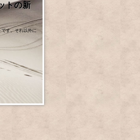
ットの新
トです。それ以外に
。